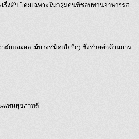
คมะเร็งตับ โดยเฉพาะในกลุ่มคนที่ชอบทานอาหารรส
ว่าผักและผลไม้บางชนิดเสียอีก) ซึ่งช่วยต่อต้านการ
ินแทนสุขภาพดี