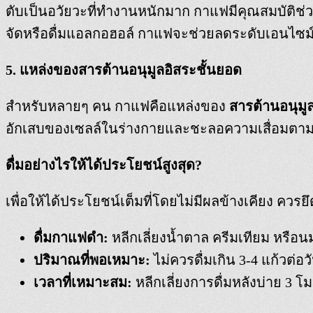
ตับเป็นอวัยวะที่ทำงานหนักมาก กาแฟมีคุณสมบัติช
จัดหรือดื่มแอลกอฮอล์ กาแฟจะช่วยลดระดับเอนไซม์ตั
5. แหล่งของสารต้านอนุมูลอิสระชั้นยอด
สำหรับหลายๆ คน กาแฟคือแหล่งของ
สารต้านอนุมูล
อักเสบของเซลล์ในร่างกายและชะลอความเสื่อมตาม
ดื่มอย่างไรให้ได้ประโยชน์สูงสุด?
เพื่อให้ได้ประโยชน์เต็มที่โดยไม่มีผลข้างเคียง ควรยึด
ดื่มกาแฟดำ:
หลีกเลี่ยงน้ำตาล ครีมเทียม หรื
ปริมาณที่พอเหมาะ:
ไม่ควรดื่มเกิน 3-4 แก้วต่อว
เวลาที่เหมาะสม:
หลีกเลี่ยงการดื่มหลังบ่าย 3 