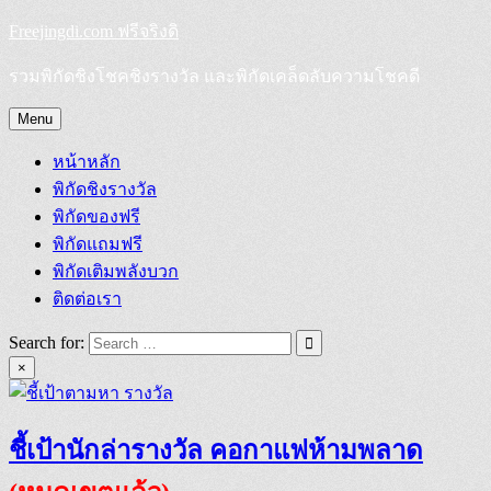
Skip
Freejingdi.com ฟรีจริงดิ
to
content
รวมพิกัดชิงโชคชิงรางวัล และพิกัดเคล็ดลับความโชคดี
Menu
หน้าหลัก
พิกัดชิงรางวัล
พิกัดของฟรี
พิกัดแถมฟรี
พิกัดเติมพลังบวก
ติดต่อเรา
Search for:
×
ชี้เป้านักล่ารางวัล คอกาแฟห้ามพลาด