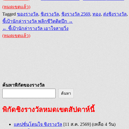
(หมดเขตแล้ว)
Tagged
ของรางวัล
,
ชิงรางวัล
,
ชิงรางวัล 2569
,
ทอง
,
ส่งชิงรางวัล
,
Post
ชี้เป้านักล่ารางวัล พลิกชีวิตติดปีก →
navigation
← ชี้เป้านักล่ารางวัล เอาใจสายวิ่ง
(หมดเขตแล้ว)
ค้นหาพิกัดของรางวัล
ค้นหา
พิกัดชิงรางวัลหมดเขตสัปดาห์นี้
แคปชั่นโดนใจ ชิงรางวัล
[11 ส.ค. 2569]
(เหลือ 4 วัน)