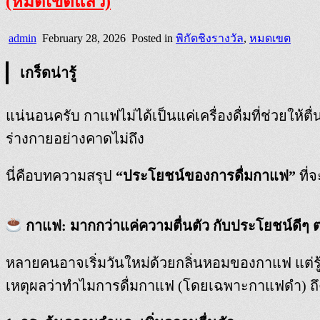
(หมดเขตแล้ว)
admin
February 28, 2026
Posted in
พิกัดชิงรางวัล
,
หมดเขต
เกร็ดน่ารู้
แน่นอนครับ กาแฟไม่ได้เป็นแค่เครื่องดื่มที่ช่วยให้
ร่างกายอย่างคาดไม่ถึง
นี่คือบทความสรุป
“ประโยชน์ของการดื่มกาแฟ”
ที่
กาแฟ: มากกว่าแค่ความตื่นตัว กับประโยชน์ดีๆ 
หลายคนอาจเริ่มวันใหม่ด้วยกลิ่นหอมของกาแฟ แต่รู้ห
เหตุผลว่าทำไมการดื่มกาแฟ (โดยเฉพาะกาแฟดำ) ถ