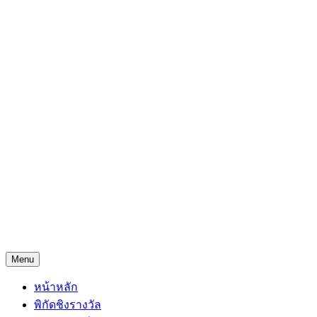
Skip
Freejingdi.com ฟรีจริงดิ
to
content
รวมพิกัดชิงโชคชิงรางวัล และพิกัดเคล็ดลับความโชคดี
Menu
หน้าหลัก
พิกัดชิงรางวัล