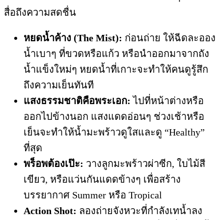
สื่อถึงความสดชื่น
หยดน้ำค้าง (The Mist):
ก่อนถ่าย ให้ฉีดละออง
น้ำเบาๆ ที่ขวดหรือแก้ว หรือนำออกมาจากถัง
น้ำแข็งใหม่ๆ หยดน้ำที่เกาะจะทำให้คนดูรู้สึก
ถึงความเย็นทันที
แสงธรรมชาติคือพระเอก:
ไปที่หน้าต่างหรือ
ออกไปข้างนอก แสงแดดอ่อนๆ ช่วงเช้าหรือ
เย็นจะทำให้น้ำมะพร้าวดูใสและดู “Healthy”
ที่สุด
พร็อพต้องเป๊ะ:
วางลูกมะพร้าวผ่าซีก, ใบไม้สี
เขียว, หรือแว่นกันแดดข้างๆ เพื่อสร้าง
บรรยากาศ Summer หรือ Tropical
Action Shot:
ลองถ่ายจังหวะที่กำลังเทน้ำลง