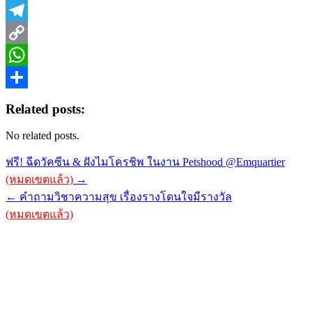
Pinterest
Telegram
Copy
Link
WhatsApp
Share
Related posts:
No related posts.
Post
ฟรี! ฉีดวัคซีน & ฝังไมโครชิพ ในงาน Petshood @Emquartier
navigation
(หมดเขตแล้ว)
→
← คำถามวิชาความสุข เรื่องรางโดนใจมีรางวัล
(หมดเขตแล้ว)