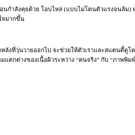
ือนกำลังคุยด้วย โอบไหล่ (แบบไม่โดนตัวแรงจนล้ม) หรื
ใจมากขึ้น
ลังที่วุ่นวายออกไป จะช่วยให้ตัวเราและสแตนดี้ดูโดด
แตกต่างของเนื้อผิวระหว่าง “คนจริง” กับ “ภาพพิมพ์” 