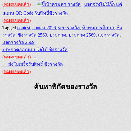
(หมดเขตแล้ว)
แจกจริงไม่มีกั๊ก แค่
สแกน QR Code รับสิทธิ์ชิงรางวัล
(หมดเขตแล้ว)
Tagged
contest
,
contest 2026
,
ของรางวัล
,
ชิงทุนการศึกษา
,
ชิง
รางวัล
,
ชิงรางวัล 2569
,
ประกวด
,
ประกวด 2569
,
แจกรางวัล
,
แจกรางวัล 2569
Post
ประกวดออกแบบโลโก้ ชิงรางวัล
navigation
(หมดเขตแล้ว)
→
← ส่งใบเสร็จรับสิทธิ์ ชิงรางวัล
(หมดเขตแล้ว)
ค้นหาพิกัดของรางวัล