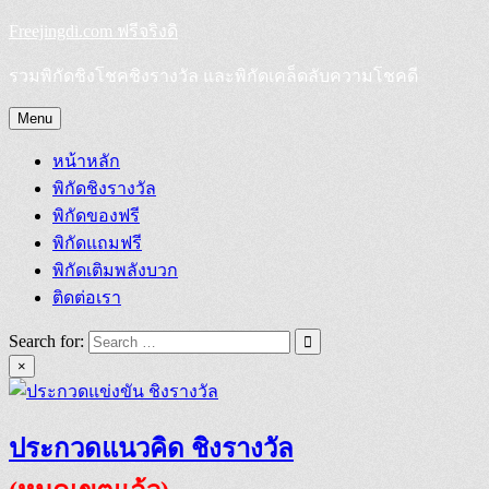
Skip
Freejingdi.com ฟรีจริงดิ
to
content
รวมพิกัดชิงโชคชิงรางวัล และพิกัดเคล็ดลับความโชคดี
Menu
หน้าหลัก
พิกัดชิงรางวัล
พิกัดของฟรี
พิกัดแถมฟรี
พิกัดเติมพลังบวก
ติดต่อเรา
Search for:
×
ประกวดแนวคิด ชิงรางวัล