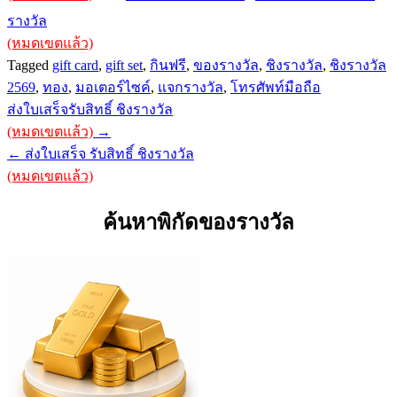
รางวัล
(หมดเขตแล้ว)
Tagged
gift card
,
gift set
,
กินฟรี
,
ของรางวัล
,
ชิงรางวัล
,
ชิงรางวัล
2569
,
ทอง
,
มอเตอร์ไซค์
,
แจกรางวัล
,
โทรศัพท์มือถือ
Post
ส่งใบเสร็จรับสิทธิ์ ชิงรางวัล
navigation
(หมดเขตแล้ว)
→
← ส่งใบเสร็จ รับสิทธิ์ ชิงรางวัล
(หมดเขตแล้ว)
ค้นหาพิกัดของรางวัล