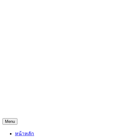
Skip
Freejingdi.com ฟรีจริงดิ
to
content
รวมพิกัดชิงโชคชิงรางวัล และพิกัดเคล็ดลับความโชคดี
Menu
หน้าหลัก