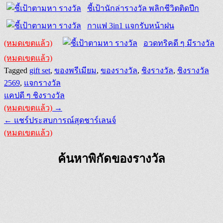
ชี้เป้านักล่ารางวัล พลิกชีวิตติดปีก
กาแฟ 3in1 แจกรับหน้าฝน
(หมดเขตแล้ว)
อวดทริคดี ๆ มีรางวัล
(หมดเขตแล้ว)
Tagged
gift set
,
ของพรีเมียม
,
ของรางวัล
,
ชิงรางวัล
,
ชิงรางวัล
2569
,
แจกรางวัล
Post
แคปดี ๆ ชิงรางวัล
navigation
(หมดเขตแล้ว)
→
← แชร์ประสบการณ์สุดชาร์เลนจ์
(หมดเขตแล้ว)
ค้นหาพิกัดของรางวัล