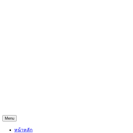
Skip
Freejingdi.com ฟรีจริงดิ
to
content
รวมพิกัดชิงโชคชิงรางวัล และพิกัดเคล็ดลับความโชคดี
Menu
หน้าหลัก