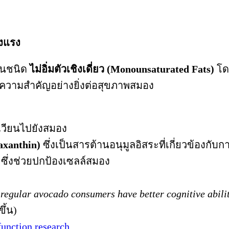
็งแรง
มันชนิด
ไม่อิ่มตัวเชิงเดี่ยว (Monounsaturated Fats)
โด
มีความสำคัญอย่างยิ่งต่อสุขภาพสมอง
ลเวียนไปยังสมอง
axanthin)
ซึ่งเป็นสารต้านอนุมูลอิสระที่เกี่ยวข้องกับก
) ซึ่งช่วยปกป้องเซลล์สมอง
 regular avocado consumers have better cognitive abili
ึ้น)
unction research