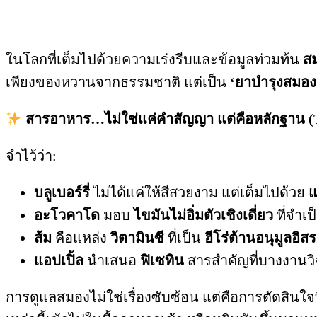
ในโลกที่เต็มไปด้วยความเร่งรีบและข้อมูลท่วมท้น
สม
เพียงของหวานจากธรรมชาติ แต่เป็น
‘ยาบำรุงสมอง
สารอาหาร…ไม่ใช่แค่คำสัญญา แต่คือหลักฐาน (Th
จำไว้ว่า:
บลูเบอร์รี่
ไม่ได้แค่ให้สีสวยงาม แต่เต็มไปด้วย
แ
อะโวคาโด
มอบ
ไขมันไม่อิ่มตัวเชิงเดี่ยว
ที่จำเ
ส้ม
คือแหล่ง
วิตามินซี
ที่เป็น
ฮีโร่ต้านอนุมูลอิส
แอปเปิ้ล
นำเสนอ
ฟิเซทิน
สารสำคัญที่บางงานวิจ
การดูแลสมองไม่ใช่เรื่องซับซ้อน แต่คือการตัดสินใจ