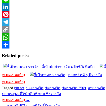
Line
LinkedIn
Pinterest
Telegram
Copy
Link
WhatsApp
Share
Related posts:
ชี้เป้านักล่ารางวัล พลิกชีวิตติดปีก
(หมดเขตแล้ว)
อวดทริคดี ๆ มีรางวัล
(หมดเขตแล้ว)
Tagged
gift set
,
ของรางวัล
,
ชิงรางวัล
,
ชิงรางวัล 2569
,
แจกรางวัล
Post
บอกเหตุผลที่ใช่ กลิ่นที่ชอบ ชิงรางวัล
navigation
(หมดเขตแล้ว)
→
← อวดคลิปรีวิว อาจมีสิทธิ์รับรางวัล