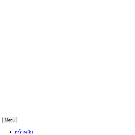
Skip
Freejingdi.com ฟรีจริงดิ
to
content
รวมพิกัดชิงโชคชิงรางวัล และพิกัดเคล็ดลับความโชคดี
Menu
หน้าหลัก