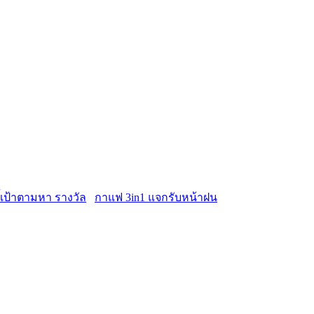
กาแฟ 3in1 แจกรับหน้าฝน