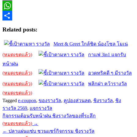
Copy
Link
WhatsApp
Share
Related posts:
Meet & Greet ใกล้ชิด น้องโซล โมเน่
(หมดเขตแล้ว)
กาแฟ 3in1 แจกรับ
หน้าฝน
(หมดเขตแล้ว)
อวดทริคดี ๆ มีรางวัล
(หมดเขตแล้ว)
พลิกฝา คว้ารางวัล
(หมดเขตแล้ว)
Tagged
e-coupon
,
ของรางวัล
,
คูปองส่วนลด
,
ชิงรางวัล
,
ชิง
รางวัล 2569
,
แจกรางวัล
Post
กิจกรรมต้อนรับหน้าฝน ชิงรางวัลของที่ระลึก
navigation
(หมดเขตแล้ว)
→
← ปลาแผ่นแซ่บ ชวนแชร์กิจกรรม ชิงรางวัล