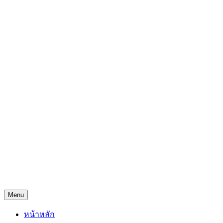
Skip
Freejingdi.com ฟรีจริงดิ
to
content
รวมพิกัดชิงโชคชิงรางวัล และพิกัดเคล็ดลับความโชคดี
Menu
หน้าหลัก