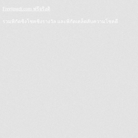
Skip
Freejingdi.com ฟรีจริงดิ
to
content
รวมพิกัดชิงโชคชิงรางวัล และพิกัดเคล็ดลับความโชคดี