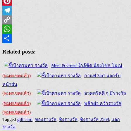
LinkedIn
Pinterest
Telegram
Copy
Link
WhatsApp
Share
Related posts:
Meet & Greet ใกล้ชิด น้องโซล โมเน่
(หมดเขตแล้ว)
กาแฟ 3in1 แจกรับ
หน้าฝน
(หมดเขตแล้ว)
อวดทริคดี ๆ มีรางวัล
(หมดเขตแล้ว)
พลิกฝา คว้ารางวัล
(หมดเขตแล้ว)
Tagged
gift card
,
ของรางวัล
,
ชิงรางวัล
,
ชิงรางวัล 2569
,
แจก
รางวัล