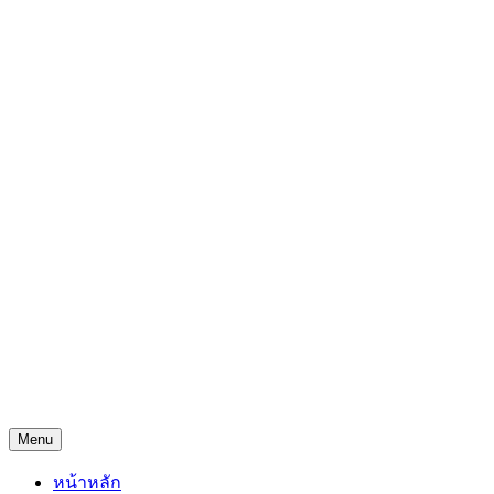
Skip
Freejingdi.com ฟรีจริงดิ
to
content
รวมพิกัดชิงโชคชิงรางวัล และพิกัดเคล็ดลับความโชคดี
Menu
หน้าหลัก