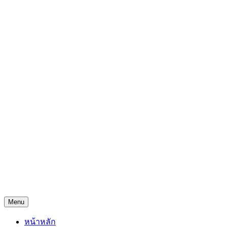
Skip
Freejingdi.com ฟรีจริงดิ
to
content
รวมพิกัดชิงโชคชิงรางวัล และพิกัดเคล็ดลับความโชคดี
Menu
หน้าหลัก