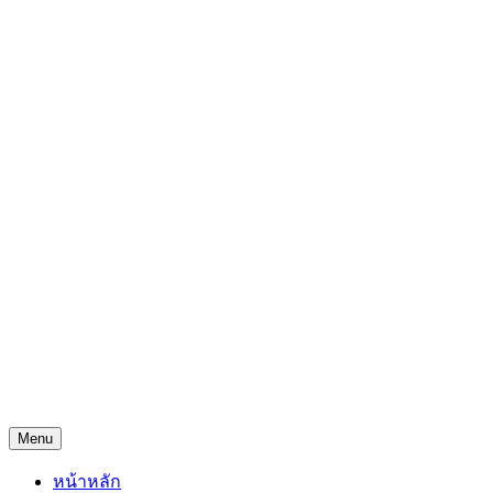
Skip
Freejingdi.com ฟรีจริงดิ
to
content
รวมพิกัดชิงโชคชิงรางวัล และพิกัดเคล็ดลับความโชคดี
Menu
หน้าหลัก