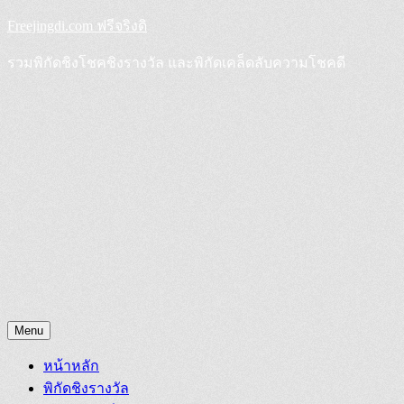
Skip
Freejingdi.com ฟรีจริงดิ
to
content
รวมพิกัดชิงโชคชิงรางวัล และพิกัดเคล็ดลับความโชคดี
Menu
หน้าหลัก
พิกัดชิงรางวัล