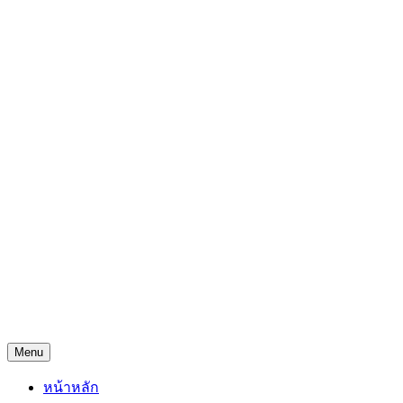
Skip
Freejingdi.com ฟรีจริงดิ
to
content
รวมพิกัดชิงโชคชิงรางวัล และพิกัดเคล็ดลับความโชคดี
Menu
หน้าหลัก