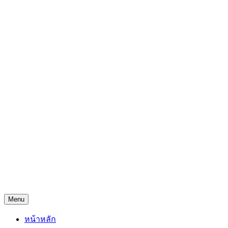
Skip
Freejingdi.com ฟรีจริงดิ
to
content
รวมพิกัดชิงโชคชิงรางวัล และพิกัดเคล็ดลับความโชคดี
Menu
หน้าหลัก