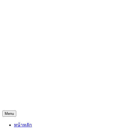
Skip
Freejingdi.com ฟรีจริงดิ
to
content
รวมพิกัดชิงโชคชิงรางวัล และพิกัดเคล็ดลับความโชคดี
Menu
หน้าหลัก