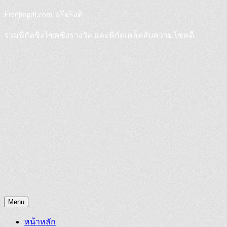
Skip
Freejingdi.com ฟรีจริงดิ
to
content
รวมพิกัดชิงโชคชิงรางวัล และพิกัดเคล็ดลับความโชคดี
Menu
หน้าหลัก