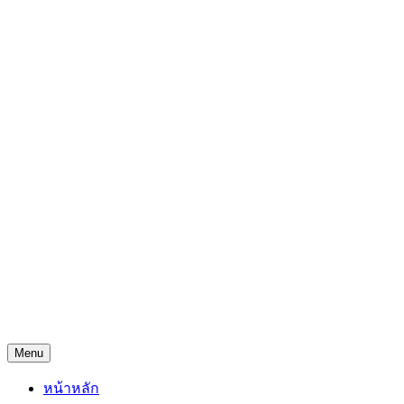
Skip
Freejingdi.com ฟรีจริงดิ
to
content
รวมพิกัดชิงโชคชิงรางวัล และพิกัดเคล็ดลับความโชคดี
Menu
หน้าหลัก