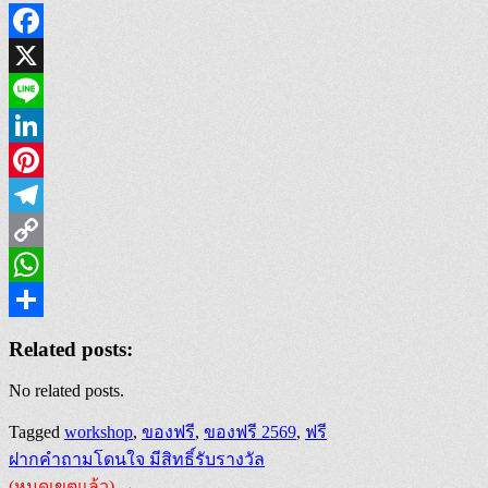
Facebook
X
Line
LinkedIn
Pinterest
Telegram
Copy
Link
WhatsApp
Share
Related posts:
No related posts.
Tagged
workshop
,
ของฟรี
,
ของฟรี 2569
,
ฟรี
Post
ฝากคำถามโดนใจ มีสิทธิ์รับรางวัล
(หมดเขตแล้ว)
→