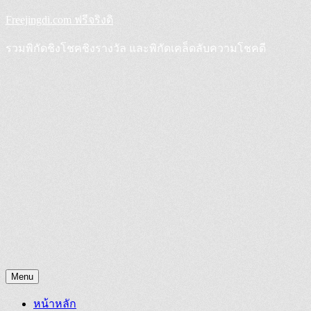
Skip
Freejingdi.com ฟรีจริงดิ
to
content
รวมพิกัดชิงโชคชิงรางวัล และพิกัดเคล็ดลับความโชคดี
Menu
หน้าหลัก