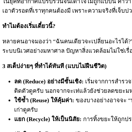
ในยุคที่อากาศแปรปรวนจนเดาใจไม่ถูกแบบนี้ คำว่
เอาตัวรอดที่เราทุกคนต้องมี เพราะความจริงที่เจ็บปวดค
ทำไมต้องเริ่มเดี๋ยวนี้?
หลายคนอาจมองว่า “ฉันคนเดียวจะเปลี่ยนอะไรได้?” แต
ระบบนิเวศอย่างมหาศาล ปัญหาสิ่งแวดล้อมไม่ใช่เรื
3 สเต็ปง่ายๆ ที่ทำได้ทันที (แบบไม่ฝืนชีวิต)
ลด (Reduce) อย่างมีชั้นเชิง:
เริ่มจากการสำรวจสิ
ติดตัวดูครับ นอกจากจะเท่แล้วยังช่วยลดขยะ
ใช้ซ้ำ (Reuse) ให้คุ้มค่า:
ของบางอย่างอาจจะ “หม
เก่าดูครับ
แยก (Recycle) ให้เป็นนิสัย:
การทิ้งขยะให้ถูกปร