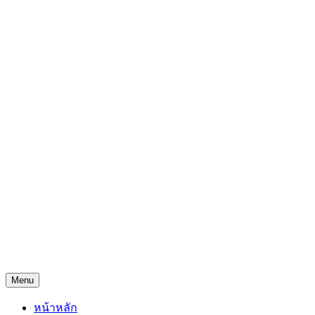
Skip
Freejingdi.com ฟรีจริงดิ
to
content
รวมพิกัดชิงโชคชิงรางวัล และพิกัดเคล็ดลับความโชคดี
Menu
หน้าหลัก