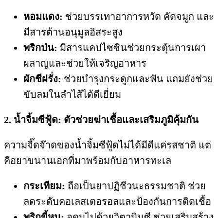
หอมแดง:
ช่วยบรรเทาอาการหวัด คัดจมูก และ
มีสารต้านอนุมูลอิสระสูง
พริกป่น:
มีสารแคปไซซินช่วยกระตุ้นการเผา
ผลาญและช่วยให้เจริญอาหาร
ผักชีฝรั่ง:
ช่วยบำรุงกระดูกและฟัน แถมยังช่วย
ขับลมในลำไส้ได้ดีเยี่ยม
2. น้ำจิ้มซีฟู้ด: ตัวช่วยฆ่าเชื้อและเสริมภูมิคุ้มกัน
ความจี๊ดจ๊าดของน้ำจิ้มซีฟู้ดไม่ได้มีดีแค่รสชาติ แต่
คือยาขนานเอกที่มาพร้อมกับอาหารทะเล
กระเทียม:
ถือเป็นยาปฏิชีวนะธรรมชาติ ช่วย
ลดระดับคอเลสเตอรอลและป้องกันการติดเชื้อ
พริกขี้หนู:
อุดมไปด้วยวิตามินซี ช่วยเสริมสร้าง