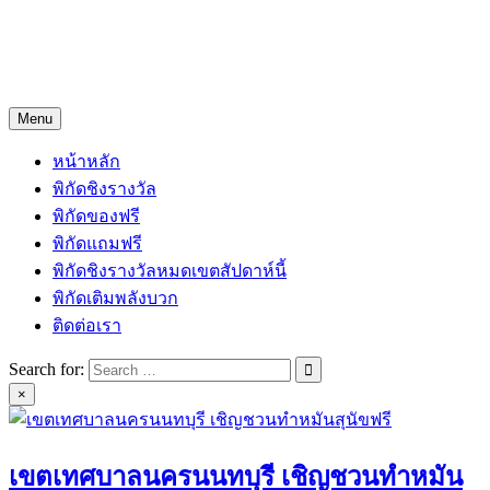
Skip
Freejingdi.com ฟรีจริงดิ
to
content
รวมพิกัดชิงโชคชิงรางวัล และพิกัดเคล็ดลับความโชคดี
Menu
หน้าหลัก
พิกัดชิงรางวัล
พิกัดของฟรี
พิกัดแถมฟรี
พิกัดชิงรางวัลหมดเขตสัปดาห์นี้
พิกัดเติมพลังบวก
ติดต่อเรา
Search for:
×
เขตเทศบาลนครนนทบุรี เชิญชวนทำหมัน