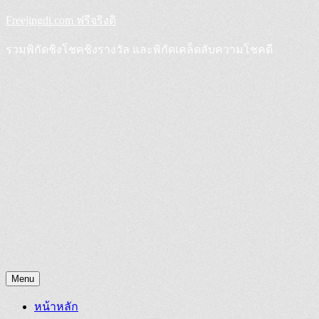
Skip
Freejingdi.com ฟรีจริงดิ
to
content
รวมพิกัดชิงโชคชิงรางวัล และพิกัดเคล็ดลับความโชคดี
Menu
หน้าหลัก